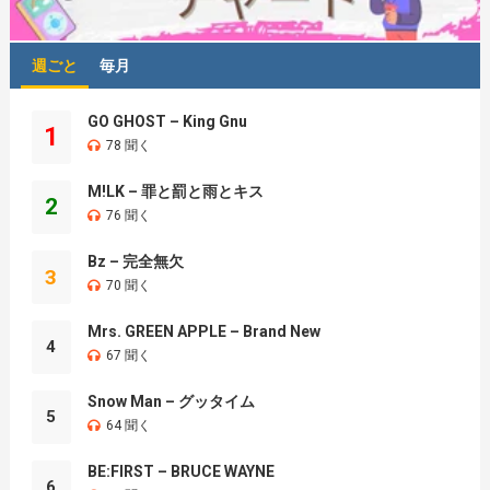
週ごと
毎月
GO GHOST – King Gnu
1
78 聞く
M!LK – 罪と罰と雨とキス
2
76 聞く
Bz – 完全無欠
3
70 聞く
Mrs. GREEN APPLE – Brand New
4
67 聞く
Snow Man – グッタイム
5
64 聞く
BE:FIRST – BRUCE WAYNE
6