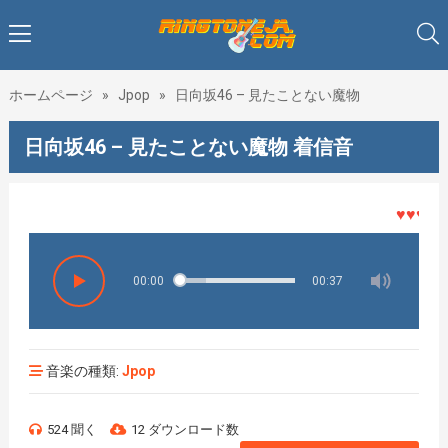
ホームページ
»
Jpop
»
日向坂46 – 見たことない魔物
日向坂46 – 見たことない魔物 着信音
♥♥♥着メ
00:00
00:37
音楽の種類:
Jpop
524 聞く
12 ダウンロード数