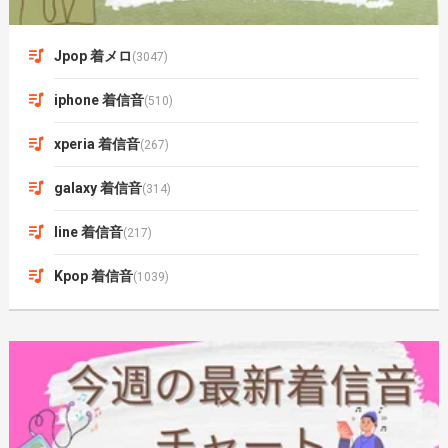
Jpop 着メロ
(3047)
iphone 着信音
(510)
xperia 着信音
(267)
galaxy 着信音
(314)
line 着信音
(217)
Kpop 着信音
(1039)