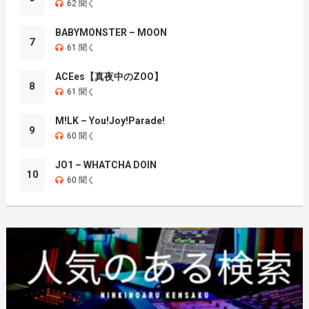
62 聞く
BABYMONSTER – MOON
7
61 聞く
ACEes【真夜中のZOO】
8
61 聞く
M!LK – You!Joy!Parade!
9
60 聞く
JO1 – WHATCHA DOIN
10
60 聞く