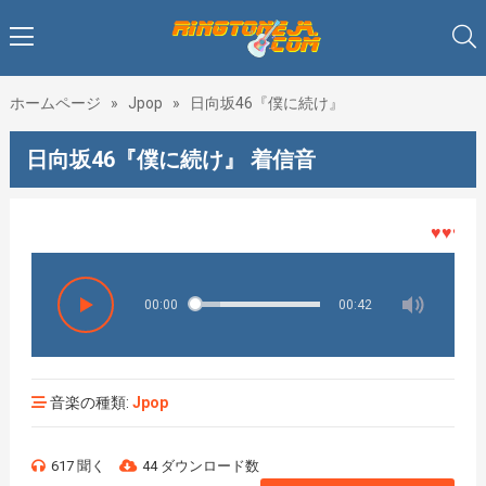
ホームページ
»
Jpop
»
日向坂46『僕に続け』
日向坂46『僕に続け』 着信音
♥♥♥着メ
00:00
00:42
音楽の種類:
Jpop
617 聞く
44 ダウンロード数