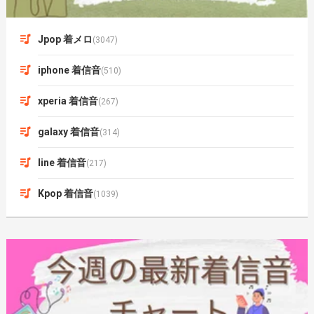
Jpop 着メロ
(3047)
iphone 着信音
(510)
xperia 着信音
(267)
galaxy 着信音
(314)
line 着信音
(217)
Kpop 着信音
(1039)