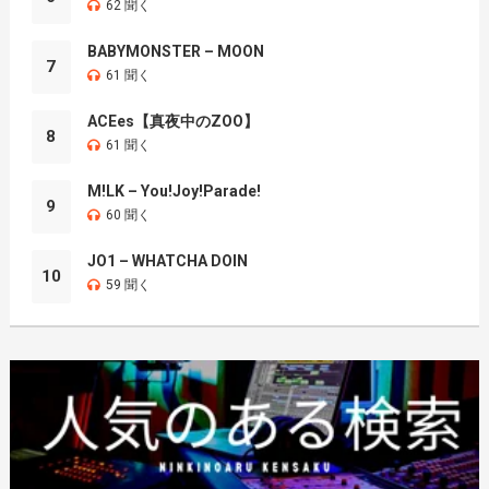
62 聞く
BABYMONSTER – MOON
7
61 聞く
ACEes【真夜中のZOO】
8
61 聞く
M!LK – You!Joy!Parade!
9
60 聞く
JO1 – WHATCHA DOIN
10
59 聞く