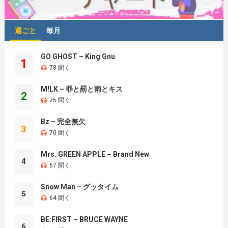
週ごと
毎月
GO GHOST – King Gnu
1
78 聞く
M!LK – 罪と罰と雨とキス
2
75 聞く
Bz – 完全無欠
3
70 聞く
Mrs. GREEN APPLE – Brand New
4
67 聞く
Snow Man – グッタイム
5
64 聞く
BE:FIRST – BRUCE WAYNE
6