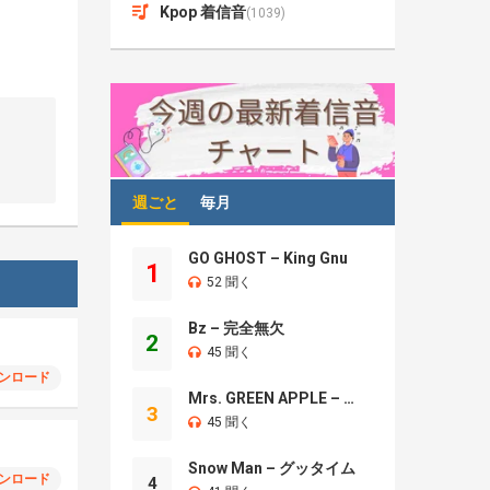
Kpop 着信音
(1039)
週ごと
毎月
GO GHOST – King Gnu
1
52 聞く
Bz – 完全無欠
2
45 聞く
ンロード
Mrs. GREEN APPLE – Brand New
3
45 聞く
Snow Man – グッタイム
ンロード
4