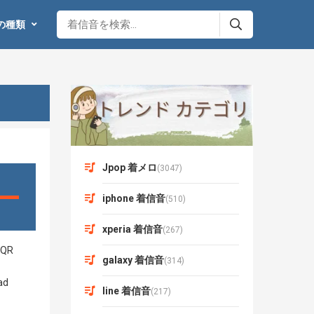
の種類
Jpop 着メロ
(3047)
iphone 着信音
(510)
xperia 着信音
(267)
galaxy 着信音
(314)
line 着信音
(217)