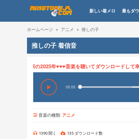
新しい着メロ
最もダ
ホームページ
»
アニメ
»
推しの子
推しの子 着信音
ロHOT、最新の2025年♥♥♥音楽を聴いてダウンロードして幸せ
00:00
音楽の種類:
アニメ
1390 聞く
135 ダウンロード数