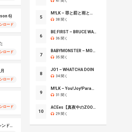
41 聞く
M!LK – 罪と罰と雨とキス
son 6)
5
38 聞く
ンロード
BE:FIRST – BRUCE WAYNE
6
36 聞く
た
BABYMONSTER – MOON
ンロード
7
35 聞く
JO1 – WHATCHA DOIN
 天月
8
34 聞く
ンロード
M!LK – You!Joy!Parade!
9
31 聞く
ンロード
ACEes【真夜中のZOO】
10
29 聞く
10-FEET – スパートシンドローマー