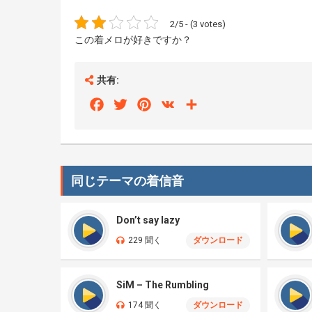
2/5 - (3 votes)
この着メロが好きですか？
共有:
Facebook
Twitter
Pinterest
VK
Share
同じテーマの着信音
Don’t say lazy
229 聞く
ダウンロード
SiM – The Rumbling
174 聞く
ダウンロード