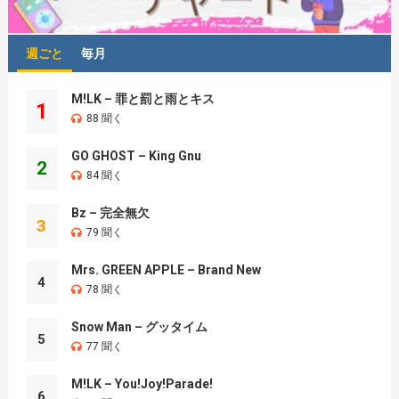
週ごと
毎月
M!LK – 罪と罰と雨とキス
1
88 聞く
GO GHOST – King Gnu
2
84 聞く
Bz – 完全無欠
3
79 聞く
Mrs. GREEN APPLE – Brand New
4
78 聞く
Snow Man – グッタイム
5
77 聞く
M!LK – You!Joy!Parade!
6