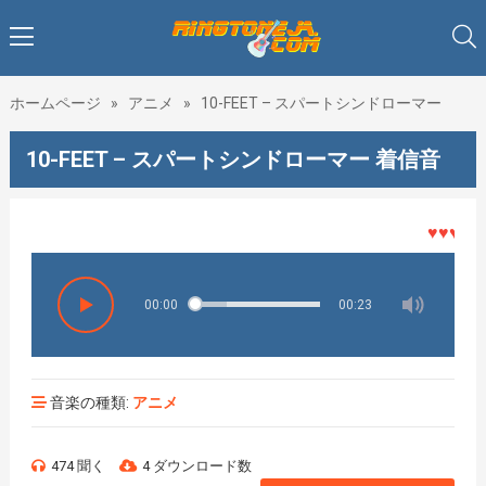
ホームページ
»
アニメ
»
10-FEET – スパートシンドローマー
10-FEET – スパートシンドローマー 着信音
♥♥♥着メロ
00:00
00:23
音楽の種類:
アニメ
474 聞く
4 ダウンロード数