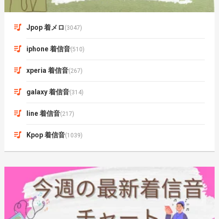
Jpop 着メロ
(3047)
iphone 着信音
(510)
xperia 着信音
(267)
galaxy 着信音
(314)
line 着信音
(217)
Kpop 着信音
(1039)