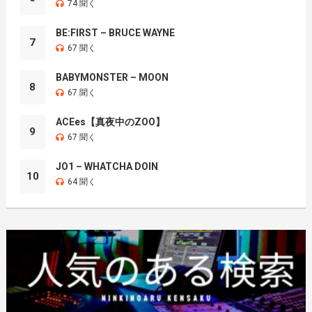
74 聞く
BE:FIRST – BRUCE WAYNE
7
67 聞く
BABYMONSTER – MOON
8
67 聞く
ACEes【真夜中のZOO】
9
67 聞く
JO1 – WHATCHA DOIN
10
64 聞く