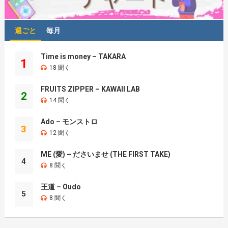
週ごと
毎月
Time is money – TAKARA
1
18 聞く
FRUITS ZIPPER – KAWAII LAB
2
14 聞く
Ado – モンストロ
3
12 聞く
ME (愛) – ださいませ (THE FIRST TAKE)
4
8 聞く
王道 – Oudo
5
8 聞く