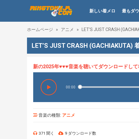
新しい着メロ
最もダ
ホームページ
»
アニメ
»
LET’S JUST CRASH (GACHIA
LET’S JUST CRASH (GACHIAKUTA)
メロHOT、最新の2025年♥♥♥音楽を聴いてダウンロードして幸
00:00
音楽の種類:
アニメ
371 聞く
9 ダウンロード数