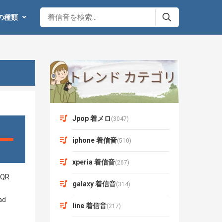
の種類
Jpop 着メロ
(3047)
iphone 着信音
(510)
xperia 着信音
(267)
galaxy 着信音
(314)
line 着信音
(217)