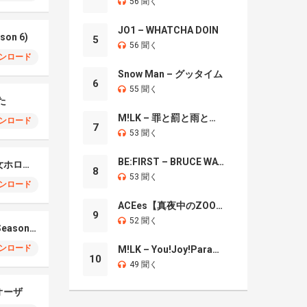
56 聞く
JO1 – WHATCHA DOIN
son 6)
5
56 聞く
ンロード
Snow Man – グッタイム
6
55 聞く
た
M!LK – 罪と罰と雨とキス
ンロード
7
53 聞く
BE:FIRST – BRUCE WAYNE
微かな夕陽 – 魔法少女ホロウィッチ
8
53 聞く
ンロード
ACEes【真夜中のZOO】
9
52 聞く
Actor (SPY×FAMILY Season 3 )
ンロード
M!LK – You!Joy!Parade!
10
49 聞く
オーザ