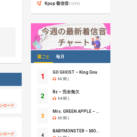
Kpop 着信音
(1039)
週ごと
毎月
GO GHOST – King Gnu
1
66 聞く
Bz – 完全無欠
2
64 聞く
ンロード
Mrs. GREEN APPLE – Brand New
3
60 聞く
BABYMONSTER – MOON
ンロード
4