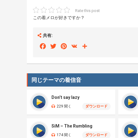
Rate this post
この着メロが好きですか？
共有:
Facebook
Twitter
Pinterest
VK
Share
同じテーマの着信音
Don’t say lazy
229 聞く
ダウンロード
SiM – The Rumbling
174 聞く
ダウンロード