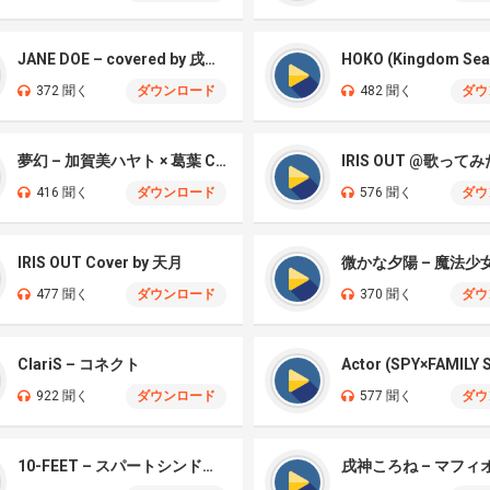
JANE DOE – covered by 戌亥とこ、宇佐美リト
HOKO (Kingdom Sea
372 聞く
ダウンロード
482 聞く
ダウ
夢幻 – 加賀美ハヤト × 葛葉 Cover
IRIS OUT @歌ってみ
416 聞く
ダウンロード
576 聞く
ダウ
IRIS OUT Cover by 天月
477 聞く
ダウンロード
370 聞く
ダウ
ClariS – コネクト
922 聞く
ダウンロード
577 聞く
ダウ
10-FEET – スパートシンドローマー
戌神ころね – マフィ