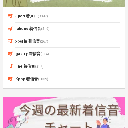
Jpop 着メロ
(3047)
iphone 着信音
(510)
xperia 着信音
(267)
galaxy 着信音
(314)
line 着信音
(217)
Kpop 着信音
(1039)