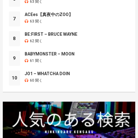
63 聞く
ACEes【真夜中のZOO】
7
63 聞く
BE:FIRST – BRUCE WAYNE
8
62 聞く
BABYMONSTER – MOON
9
61 聞く
JO1 – WHATCHA DOIN
10
60 聞く