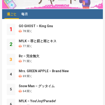
週ごと
毎月
GO GHOST – King Gnu
1
78 聞く
M!LK – 罪と罰と雨とキス
2
77 聞く
Bz – 完全無欠
3
71 聞く
Mrs. GREEN APPLE – Brand New
4
69 聞く
Snow Man – グッタイム
5
64 聞く
M!LK – You!Joy!Parade!
6