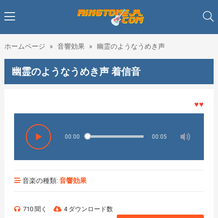
ホームページ
»
音響効果
»
幽霊のようなうめき声
幽霊のようなうめき声 着信音
♥♥♥着メ
00:00
00:05
音楽の種類:
音響効果
710 聞く
4 ダウンロード数