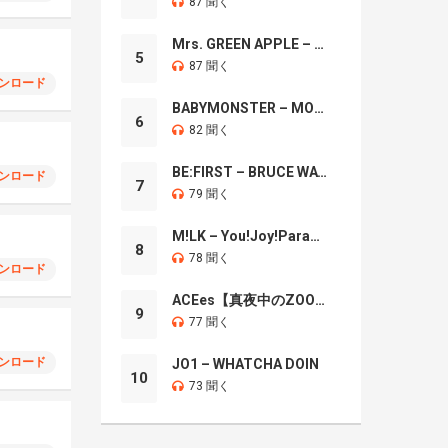
87 聞く
Mrs. GREEN APPLE – Brand New
5
87 聞く
ンロード
BABYMONSTER – MOON
6
82 聞く
BE:FIRST – BRUCE WAYNE
ンロード
7
79 聞く
M!LK – You!Joy!Parade!
8
78 聞く
ンロード
ACEes【真夜中のZOO】
9
77 聞く
ンロード
JO1 – WHATCHA DOIN
10
73 聞く