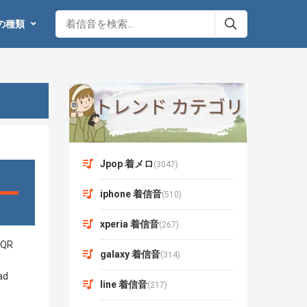
の種類
Jpop 着メロ
(3047)
iphone 着信音
(510)
xperia 着信音
(267)
galaxy 着信音
(314)
line 着信音
(217)