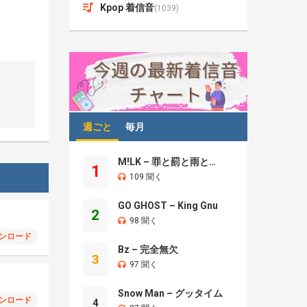
Kpop 着信音
(1039)
週ごと
毎月
M!LK – 罪と罰と雨とキス
1
109 聞く
GO GHOST – King Gnu
2
98 聞く
ンロード
Bz – 完全無欠
3
97 聞く
Snow Man – グッタイム
ンロード
4