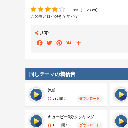
3.8/5 - (11 votes)
この着メロが好きですか？
共有:
Facebook
Twitter
Pinterest
VK
Share
同じテーマの着信音
汽笛
585 聞く
ダウンロード
キューピー3分クッキング
1363 聞く
ダウンロード