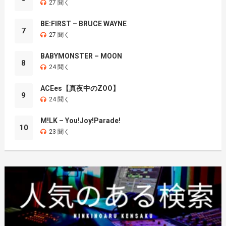
27 聞く
BE:FIRST – BRUCE WAYNE
7
27 聞く
BABYMONSTER – MOON
8
24 聞く
ACEes【真夜中のZOO】
9
24 聞く
M!LK – You!Joy!Parade!
10
23 聞く