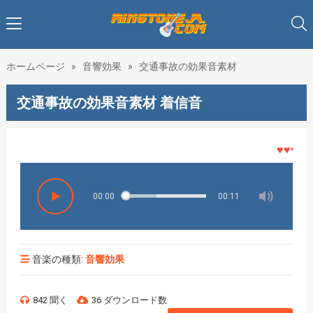
ホームページ
»
音響効果
»
交通事故の効果音素材
交通事故の効果音素材 着信音
♥♥♥着メ
00:00
00:11
音楽の種類:
音響効果
842 聞く
36 ダウンロード数