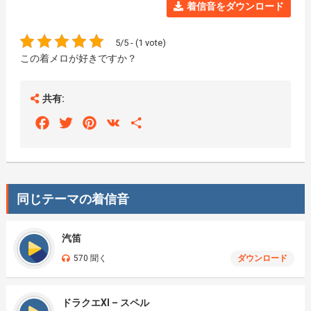
着信音をダウンロード
5/5 - (1 vote)
この着メロが好きですか？
共有:
Facebook
Twitter
Pinterest
VK
Share
同じテーマの着信音
汽笛
570 聞く
ダウンロード
ドラクエXI – スペル