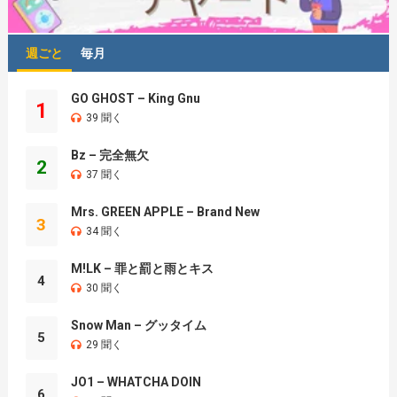
週ごと
毎月
GO GHOST – King Gnu
1
39 聞く
Bz – 完全無欠
2
37 聞く
Mrs. GREEN APPLE – Brand New
3
34 聞く
M!LK – 罪と罰と雨とキス
4
30 聞く
Snow Man – グッタイム
5
29 聞く
JO1 – WHATCHA DOIN
6