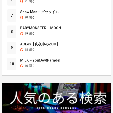
21 聞く
Snow Man – グッタイム
7
20 聞く
BABYMONSTER – MOON
8
19 聞く
ACEes【真夜中のZOO】
9
18 聞く
M!LK – You!Joy!Parade!
10
16 聞く