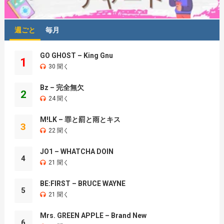
週ごと
毎月
GO GHOST – King Gnu
1
30 聞く
Bz – 完全無欠
2
24 聞く
M!LK – 罪と罰と雨とキス
3
22 聞く
JO1 – WHATCHA DOIN
4
21 聞く
BE:FIRST – BRUCE WAYNE
5
21 聞く
Mrs. GREEN APPLE – Brand New
6