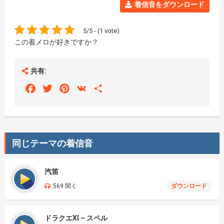
着信音をダウンロード
5/5 - (1 vote)
この着メロが好きですか？
共有:
Facebook
Twitter
Pinterest
VK
Share
同じテーマの着信音
汽笛
569 聞く
ダウンロード
ドラクエXI – スペル