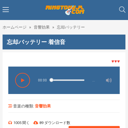
ホームページ
»
音響効果
»
忘却バッテリー
忘却バッテリー 着信音
♥♥♥着メロ
00:00
…
音楽の種類:
音響効果
1005 聞く
89 ダウンロード数