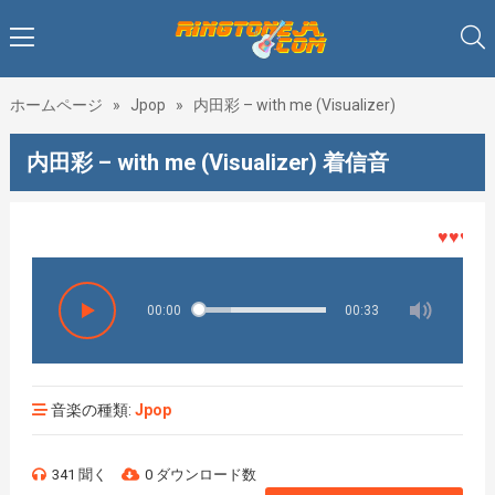
ホームページ
»
Jpop
»
内田彩 – with me (Visualizer)
内田彩 – with me (Visualizer) 着信音
♥♥♥着メ
00:00
00:33
音楽の種類:
Jpop
341 聞く
0 ダウンロード数