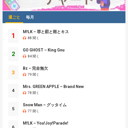
週ごと
毎月
M!LK – 罪と罰と雨とキス
1
88 聞く
GO GHOST – King Gnu
2
84 聞く
Bz – 完全無欠
3
79 聞く
Mrs. GREEN APPLE – Brand New
4
78 聞く
Snow Man – グッタイム
5
77 聞く
M!LK – You!Joy!Parade!
6