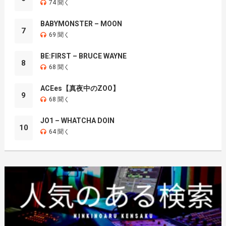
74 聞く
BABYMONSTER – MOON
7
69 聞く
BE:FIRST – BRUCE WAYNE
8
68 聞く
ACEes【真夜中のZOO】
9
68 聞く
JO1 – WHATCHA DOIN
10
64 聞く