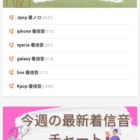
Jpop 着メロ
(3047)
iphone 着信音
(510)
xperia 着信音
(267)
galaxy 着信音
(314)
line 着信音
(217)
Kpop 着信音
(1039)