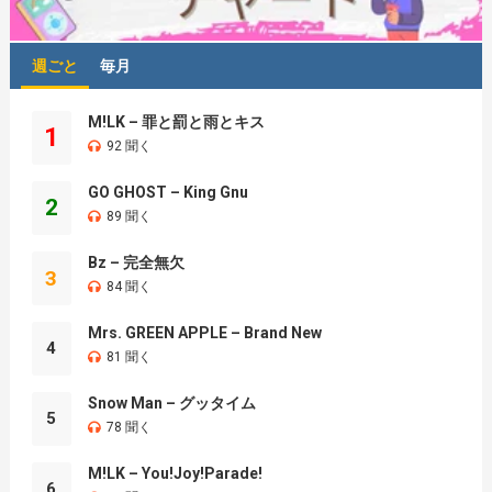
週ごと
毎月
M!LK – 罪と罰と雨とキス
1
92 聞く
GO GHOST – King Gnu
2
89 聞く
Bz – 完全無欠
3
84 聞く
Mrs. GREEN APPLE – Brand New
4
81 聞く
Snow Man – グッタイム
5
78 聞く
M!LK – You!Joy!Parade!
6