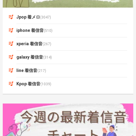
Jpop 着メロ
(3047)
iphone 着信音
(510)
xperia 着信音
(267)
galaxy 着信音
(314)
line 着信音
(217)
Kpop 着信音
(1039)