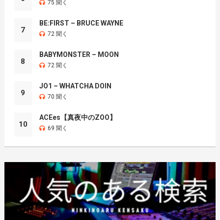
75 聞く
BE:FIRST – BRUCE WAYNE
7
72 聞く
BABYMONSTER – MOON
8
72 聞く
JO1 – WHATCHA DOIN
9
70 聞く
ACEes【真夜中のZOO】
10
69 聞く