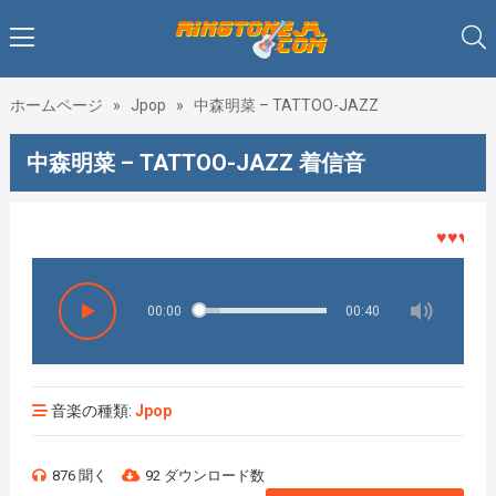
ホームページ
»
Jpop
»
中森明菜 – TATTOO-JAZZ
中森明菜 – TATTOO-JAZZ 着信音
♥♥♥着メロ
00:00
00:40
音楽の種類:
Jpop
876 聞く
92 ダウンロード数