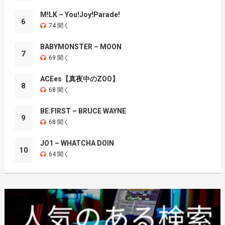
M!LK – You!Joy!Parade!
6
74 聞く
BABYMONSTER – MOON
7
69 聞く
ACEes【真夜中のZOO】
8
68 聞く
BE:FIRST – BRUCE WAYNE
9
68 聞く
JO1 – WHATCHA DOIN
10
64 聞く