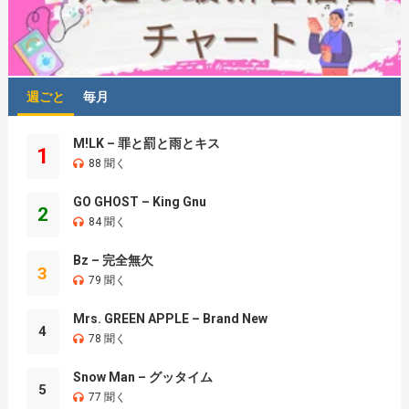
週ごと
毎月
M!LK – 罪と罰と雨とキス
1
88 聞く
GO GHOST – King Gnu
2
84 聞く
Bz – 完全無欠
3
79 聞く
Mrs. GREEN APPLE – Brand New
4
78 聞く
Snow Man – グッタイム
5
77 聞く