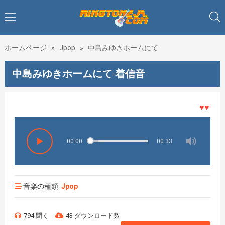
ホームページ
»
Jpop
»
中島みゆきホームにて
中島みゆきホームにて 着信音
♥♥♥着メ
00:00
00:33
音楽の種類:
Jpop
794 聞く
43 ダウンロード数