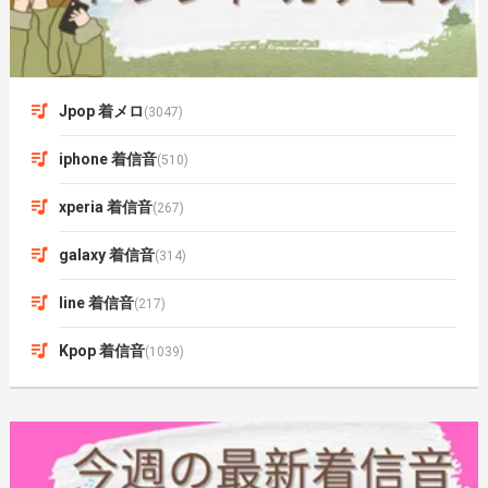
Jpop 着メロ
(3047)
iphone 着信音
(510)
xperia 着信音
(267)
galaxy 着信音
(314)
line 着信音
(217)
Kpop 着信音
(1039)