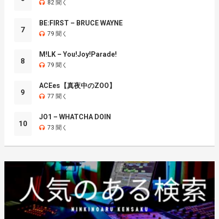
82 聞く
BE:FIRST – BRUCE WAYNE
7
79 聞く
M!LK – You!Joy!Parade!
8
79 聞く
ACEes【真夜中のZOO】
9
77 聞く
JO1 – WHATCHA DOIN
10
73 聞く