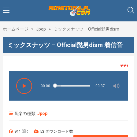
ホームページ
»
Jpop
»
ミックスナッツ – Official髭男dism
ミックスナッツ – Official髭男dism 着信音
♥♥♥着メロ
00:00
00:37
音楽の種類:
Jpop
911 聞く
53 ダウンロード数