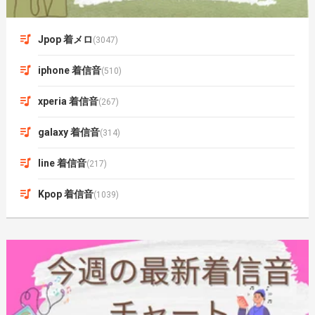
Jpop 着メロ
(3047)
iphone 着信音
(510)
xperia 着信音
(267)
galaxy 着信音
(314)
line 着信音
(217)
Kpop 着信音
(1039)