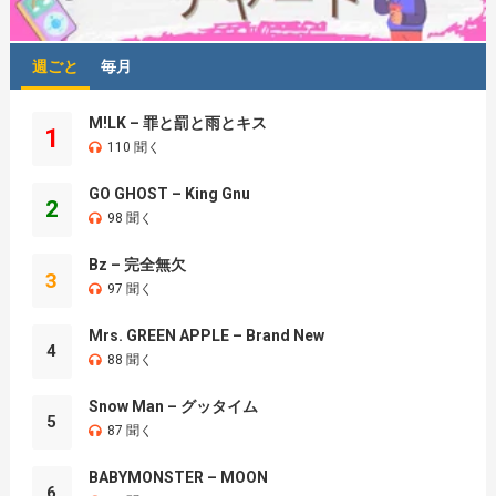
週ごと
毎月
M!LK – 罪と罰と雨とキス
1
110 聞く
GO GHOST – King Gnu
2
98 聞く
Bz – 完全無欠
3
97 聞く
Mrs. GREEN APPLE – Brand New
4
88 聞く
Snow Man – グッタイム
5
87 聞く
BABYMONSTER – MOON
6