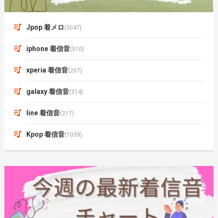
Jpop 着メロ
(3047)
iphone 着信音
(510)
xperia 着信音
(267)
galaxy 着信音
(314)
line 着信音
(217)
Kpop 着信音
(1039)