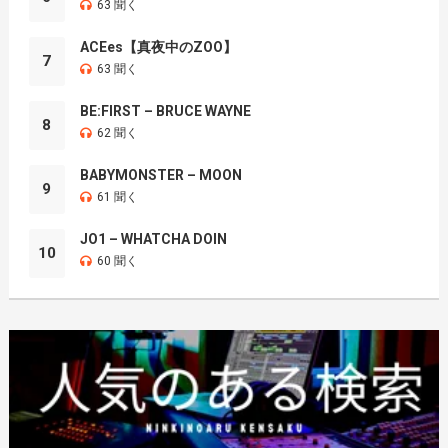
63 聞く
ACEes【真夜中のZOO】
7
63 聞く
BE:FIRST – BRUCE WAYNE
8
62 聞く
BABYMONSTER – MOON
9
61 聞く
JO1 – WHATCHA DOIN
10
60 聞く