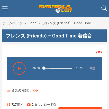
ホームページ
»
Jpop
»
フレンズ (Friends) – Good Time
フレンズ (Friends) – Good Time 着信音
♥♥♥着メロ
00:00
00:38
音楽の種類:
Jpop
727 聞く
2 ダウンロード数