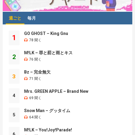
週ごと
毎月
GO GHOST – King Gnu
1
78 聞く
M!LK – 罪と罰と雨とキス
2
76 聞く
Bz – 完全無欠
3
71 聞く
Mrs. GREEN APPLE – Brand New
4
69 聞く
Snow Man – グッタイム
5
64 聞く
M!LK – You!Joy!Parade!
6