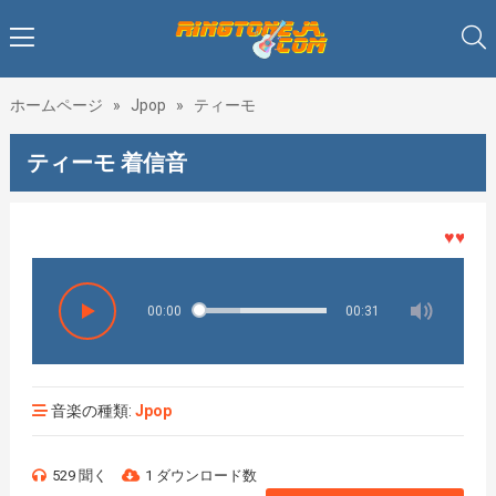
ホームページ
»
Jpop
»
ティーモ
ティーモ 着信音
♥♥♥着
00:00
00:31
音楽の種類:
Jpop
529 聞く
1 ダウンロード数