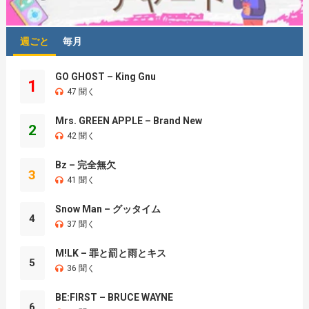
週ごと
毎月
GO GHOST – King Gnu
1
47 聞く
Mrs. GREEN APPLE – Brand New
2
42 聞く
Bz – 完全無欠
3
41 聞く
Snow Man – グッタイム
4
37 聞く
M!LK – 罪と罰と雨とキス
5
36 聞く
BE:FIRST – BRUCE WAYNE
6