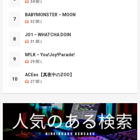
34 聞く
BABYMONSTER – MOON
7
32 聞く
JO1 – WHATCHA DOIN
8
31 聞く
M!LK – You!Joy!Parade!
9
29 聞く
ACEes【真夜中のZOO】
10
27 聞く