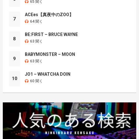
65 聞く
ACEes【真夜中のZOO】
7
64 聞く
BE:FIRST – BRUCE WAYNE
8
63 聞く
BABYMONSTER – MOON
9
63 聞く
JO1 – WHATCHA DOIN
10
60 聞く