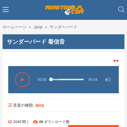
ホームページ
»
Jpop
»
サンダーバード
サンダーバード 着信音
♥♥♥着メ
00:00
00:34
音楽の種類:
Jpop
2045 聞く
88 ダウンロード数