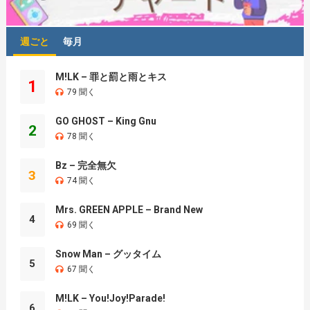
週ごと
毎月
M!LK – 罪と罰と雨とキス
1
79 聞く
GO GHOST – King Gnu
2
78 聞く
Bz – 完全無欠
3
74 聞く
Mrs. GREEN APPLE – Brand New
4
69 聞く
Snow Man – グッタイム
5
67 聞く
M!LK – You!Joy!Parade!
6