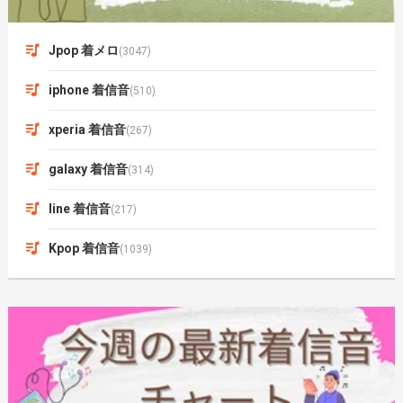
Jpop 着メロ
(3047)
iphone 着信音
(510)
xperia 着信音
(267)
galaxy 着信音
(314)
line 着信音
(217)
Kpop 着信音
(1039)