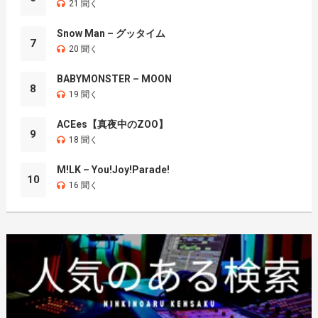
21 聞く
Snow Man – グッタイム
7
20 聞く
BABYMONSTER – MOON
8
19 聞く
ACEes【真夜中のZOO】
9
18 聞く
M!LK – You!Joy!Parade!
10
16 聞く