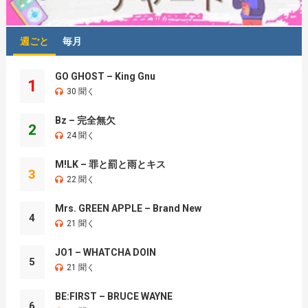
週ごと
毎月
GO GHOST – King Gnu
1
30 聞く
Bz – 完全無欠
2
24 聞く
M!LK – 罪と罰と雨とキス
3
22 聞く
Mrs. GREEN APPLE – Brand New
4
21 聞く
JO1 – WHATCHA DOIN
5
21 聞く
BE:FIRST – BRUCE WAYNE
6