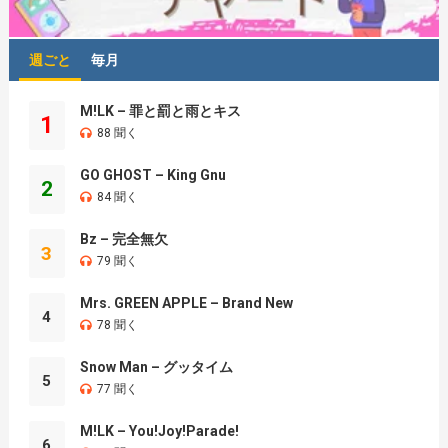
週ごと
毎月
M!LK – 罪と罰と雨とキス
1
88 聞く
GO GHOST – King Gnu
2
84 聞く
Bz – 完全無欠
3
79 聞く
Mrs. GREEN APPLE – Brand New
4
78 聞く
Snow Man – グッタイム
5
77 聞く
M!LK – You!Joy!Parade!
6