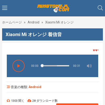
ホームページ
»
Android
»
Xiaomi Mi オレンジ
Xiaomi Mi オレンジ 着信音
♥♥♥着メ
00:00
00:31
音楽の種類:
Android
1303 聞く
28 ダウンロード数