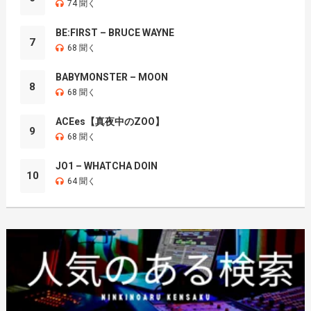
74 聞く
BE:FIRST – BRUCE WAYNE
7
68 聞く
BABYMONSTER – MOON
8
68 聞く
ACEes【真夜中のZOO】
9
68 聞く
JO1 – WHATCHA DOIN
10
64 聞く