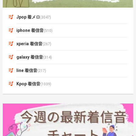
Jpop 着メロ
(3047)
iphone 着信音
(510)
xperia 着信音
(267)
galaxy 着信音
(314)
line 着信音
(217)
Kpop 着信音
(1039)