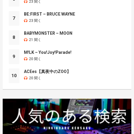
23 聞く
BE:FIRST – BRUCE WAYNE
7
23 聞く
BABYMONSTER – MOON
8
21 聞く
M!LK – You!Joy!Parade!
9
20 聞く
ACEes【真夜中のZOO】
10
20 聞く