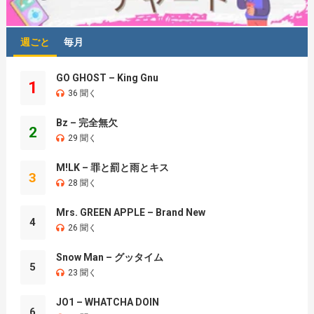
週ごと
毎月
GO GHOST – King Gnu
1
36 聞く
Bz – 完全無欠
2
29 聞く
M!LK – 罪と罰と雨とキス
3
28 聞く
Mrs. GREEN APPLE – Brand New
4
26 聞く
Snow Man – グッタイム
5
23 聞く
JO1 – WHATCHA DOIN
6