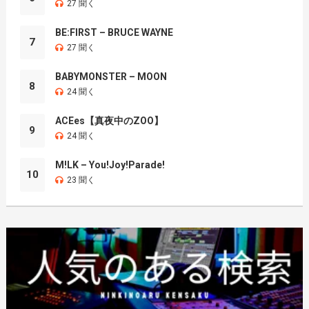
27 聞く
BE:FIRST – BRUCE WAYNE
7
27 聞く
BABYMONSTER – MOON
8
24 聞く
ACEes【真夜中のZOO】
9
24 聞く
M!LK – You!Joy!Parade!
10
23 聞く