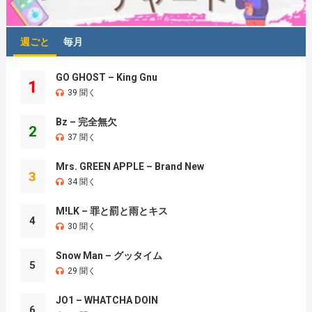
週ごと
毎月
GO GHOST – King Gnu
1
39 聞く
Bz – 完全無欠
2
37 聞く
Mrs. GREEN APPLE – Brand New
3
34 聞く
M!LK – 罪と罰と雨とキス
4
30 聞く
Snow Man – グッタイム
5
29 聞く
JO1 – WHATCHA DOIN
6