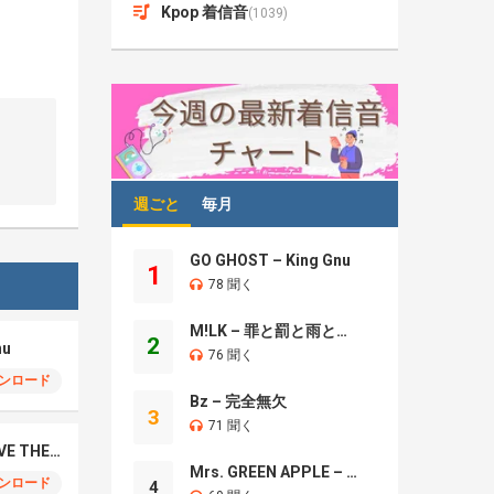
Kpop 着信音
(1039)
週ごと
毎月
GO GHOST – King Gnu
1
78 聞く
M!LK – 罪と罰と雨とキス
2
nu
76 聞く
ンロード
Bz – 完全無欠
3
71 聞く
Sekai No Owari – LOVE THE WARZ
Mrs. GREEN APPLE – Brand New
ンロード
4