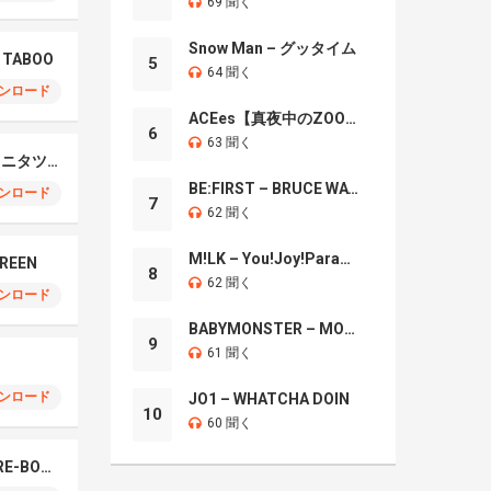
69 聞く
Snow Man – グッタイム
– TABOO
5
64 聞く
ンロード
ACEes【真夜中のZOO】
6
63 聞く
Tatsuya Kitani – キタニタツヤ
BE:FIRST – BRUCE WAYNE
ンロード
7
62 聞く
M!LK – You!Joy!Parade!
GREEN
8
62 聞く
ンロード
BABYMONSTER – MOON
9
61 聞く
ンロード
JO1 – WHATCHA DOIN
10
60 聞く
Do As Infinity – RED RE-BORN