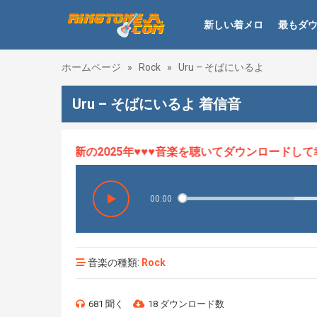
新しい着メロ
最もダ
ホームページ
»
Rock
»
Uru – そばにいるよ
Uru – そばにいるよ 着信音
ロHOT、最新の2025年♥♥♥音楽を聴いてダウンロードして幸せ
00:00
音楽の種類:
Rock
681 聞く
18 ダウンロード数