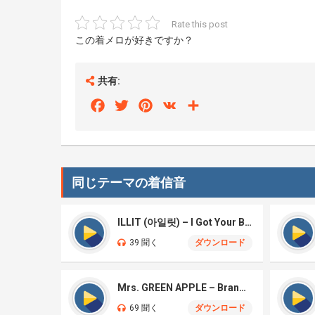
Rate this post
この着メロが好きですか？
共有:
Facebook
Twitter
Pinterest
VK
Share
同じテーマの着信音
ILLIT (아일릿) – I Got Your Back
39 聞く
ダウンロード
Mrs. GREEN APPLE – Brand New
69 聞く
ダウンロード