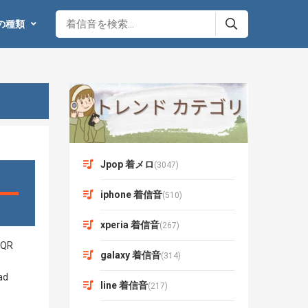
の種類
Jpop 着メロ
(3047)
iphone 着信音
(510)
xperia 着信音
(267)
galaxy 着信音
(314)
line 着信音
(217)