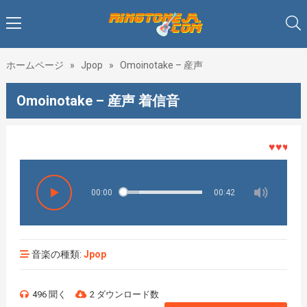
ホームページ
»
Jpop
»
Omoinotake – 産声
Omoinotake – 産声 着信音
♥♥♥着メロ
00:00
00:42
音楽の種類:
Jpop
496 聞く
2 ダウンロード数