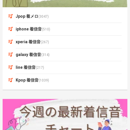
Jpop 着メロ
(3047)
iphone 着信音
(510)
xperia 着信音
(267)
galaxy 着信音
(314)
line 着信音
(217)
Kpop 着信音
(1039)