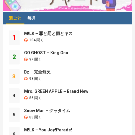
週ごと
毎月
M!LK – 罪と罰と雨とキス
1
104 聞く
GO GHOST – King Gnu
2
97 聞く
Bz – 完全無欠
3
93 聞く
Mrs. GREEN APPLE – Brand New
4
86 聞く
Snow Man – グッタイム
5
83 聞く
M!LK – You!Joy!Parade!
6