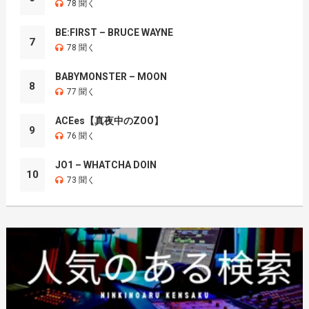
78 聞く
BE:FIRST – BRUCE WAYNE
7
78 聞く
BABYMONSTER – MOON
8
77 聞く
ACEes【真夜中のZOO】
9
76 聞く
JO1 – WHATCHA DOIN
10
73 聞く