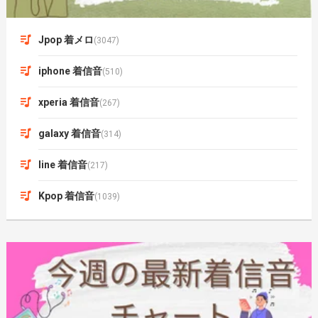
Jpop 着メロ
(3047)
iphone 着信音
(510)
xperia 着信音
(267)
galaxy 着信音
(314)
line 着信音
(217)
Kpop 着信音
(1039)