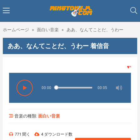
ホームページ
»
面白い音楽
»
ああ、なんてことだ、うわー
ああ、なんてことだ、うわー 着信音
♥♥♥着
00:00
00:05
音楽の種類:
面白い音楽
771 聞く
4 ダウンロード数