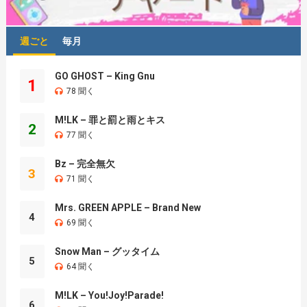
週ごと
毎月
GO GHOST – King Gnu
1
78 聞く
M!LK – 罪と罰と雨とキス
2
77 聞く
Bz – 完全無欠
3
71 聞く
Mrs. GREEN APPLE – Brand New
4
69 聞く
Snow Man – グッタイム
5
64 聞く
M!LK – You!Joy!Parade!
6