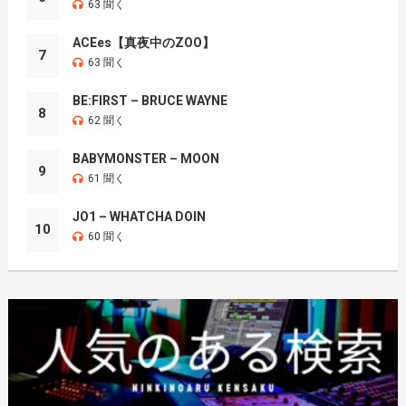
63 聞く
ACEes【真夜中のZOO】
7
63 聞く
BE:FIRST – BRUCE WAYNE
8
62 聞く
BABYMONSTER – MOON
9
61 聞く
JO1 – WHATCHA DOIN
10
60 聞く