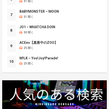
31 聞く
BABYMONSTER – MOON
7
31 聞く
JO1 – WHATCHA DOIN
8
30 聞く
ACEes【真夜中のZOO】
9
25 聞く
M!LK – You!Joy!Parade!
10
25 聞く