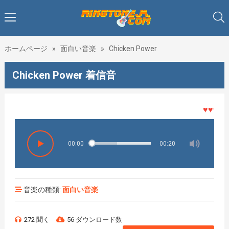
ホームページ
»
面白い音楽
»
Chicken Power
Chicken Power 着信音
♥♥♥着メ
00:00
00:20
音楽の種類:
面白い音楽
272 聞く
56 ダウンロード数