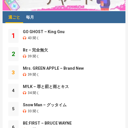
週ごと
毎月
GO GHOST – King Gnu
1
43 聞く
Bz – 完全無欠
2
39 聞く
Mrs. GREEN APPLE – Brand New
3
39 聞く
M!LK – 罪と罰と雨とキス
4
34 聞く
Snow Man – グッタイム
5
33 聞く
BE:FIRST – BRUCE WAYNE
6