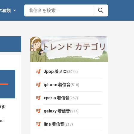
の種類
Jpop 着メロ
(3044)
iphone 着信音
(510)
xperia 着信音
(267)
galaxy 着信音
(314)
line 着信音
(217)