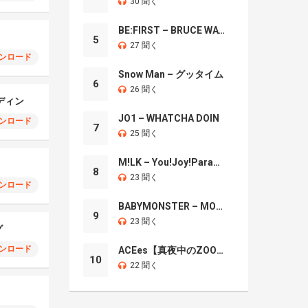
30 聞く
BE:FIRST – BRUCE WAYNE
5
27 聞く
ンロード
Snow Man – グッタイム
6
26 聞く
ディン
JO1 – WHATCHA DOIN
ンロード
7
25 聞く
M!LK – You!Joy!Parade!
8
23 聞く
ンロード
BABYMONSTER – MOON
9
23 聞く
グ
ンロード
ACEes【真夜中のZOO】
10
22 聞く