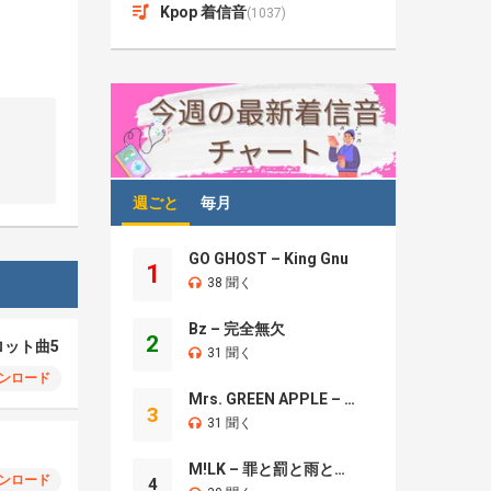
Kpop 着信音
(1037)
週ごと
毎月
GO GHOST – King Gnu
1
38 聞く
Bz – 完全無欠
2
ロット曲5
31 聞く
ンロード
Mrs. GREEN APPLE – Brand New
3
31 聞く
M!LK – 罪と罰と雨とキス
ンロード
4