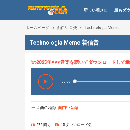
新しい着メロ
最もダ
ホームページ
»
面白い音楽
»
Technologia Meme
Technologia Meme 着信音
ロHOT、最新の2025年♥♥♥音楽を聴いてダウンロードして幸せに
00:00
音楽の種類:
面白い音楽
575 聞く
15 ダウンロード数