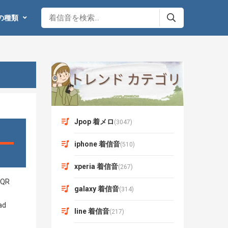
の種類
Jpop 着メロ
(3047)
iphone 着信音
(510)
xperia 着信音
(267)
galaxy 着信音
(314)
line 着信音
(217)