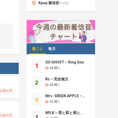
Kpop 着信音
(1039)
週ごと
毎月
GO GHOST – King Gnu
1
68 聞く
Bz – 完全無欠
2
66 聞く
ンロード
Mrs. GREEN APPLE – Brand New
3
62 聞く
M!LK – 罪と罰と雨とキス
ンロード
4