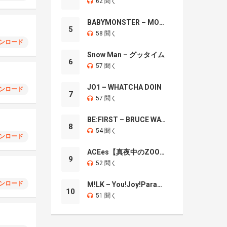
62 聞く
BABYMONSTER – MOON
5
58 聞く
ンロード
Snow Man – グッタイム
6
57 聞く
JO1 – WHATCHA DOIN
ンロード
7
57 聞く
BE:FIRST – BRUCE WAYNE
8
54 聞く
ンロード
ACEes【真夜中のZOO】
9
52 聞く
ンロード
M!LK – You!Joy!Parade!
10
51 聞く