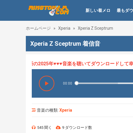
新しい着メロ
最もダ
ホームページ
»
Xperia
»
Xperia Z Sceptrum
Xperia Z Sceptrum 着信音
ロHOT、最新の2025年♥♥♥音楽を聴いてダウンロードして幸せ
00:00
音楽の種類:
Xperia
545 聞く
9 ダウンロード数