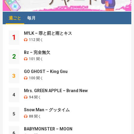
週ごと
毎月
M!LK – 罪と罰と雨とキス
1
112 聞く
Bz – 完全無欠
2
101 聞く
GO GHOST – King Gnu
3
100 聞く
Mrs. GREEN APPLE – Brand New
4
94 聞く
Snow Man – グッタイム
5
88 聞く
BABYMONSTER – MOON
6