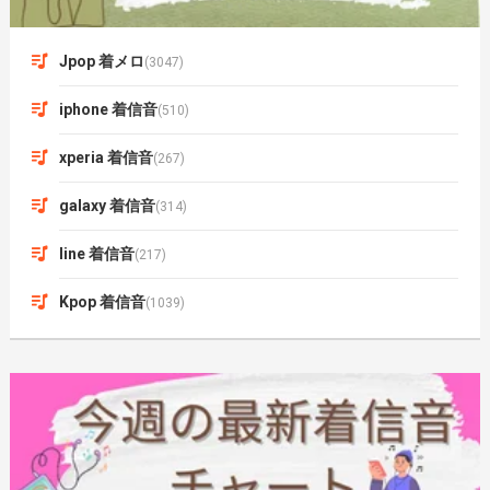
Jpop 着メロ
(3047)
iphone 着信音
(510)
xperia 着信音
(267)
galaxy 着信音
(314)
line 着信音
(217)
Kpop 着信音
(1039)