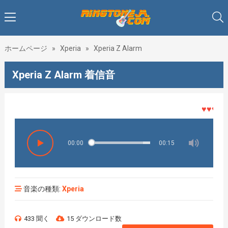
ホームページ
»
Xperia
»
Xperia Z Alarm
Xperia Z Alarm 着信音
♥♥♥着メ
00:00
00:15
音楽の種類:
Xperia
433 聞く
15 ダウンロード数