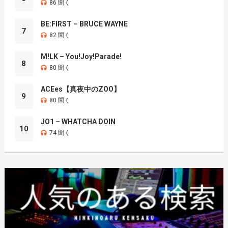
86 聞く
BE:FIRST – BRUCE WAYNE
7
82 聞く
M!LK – You!Joy!Parade!
8
80 聞く
ACEes【真夜中のZOO】
9
80 聞く
JO1 – WHATCHA DOIN
10
74 聞く