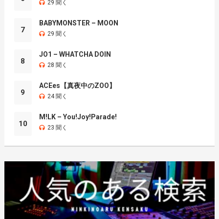
29 聞く
BABYMONSTER – MOON
7
29 聞く
JO1 – WHATCHA DOIN
8
28 聞く
ACEes【真夜中のZOO】
9
24 聞く
M!LK – You!Joy!Parade!
10
23 聞く