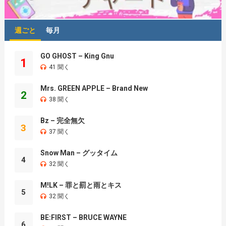
週ごと
毎月
GO GHOST – King Gnu
1
41 聞く
Mrs. GREEN APPLE – Brand New
2
38 聞く
Bz – 完全無欠
3
37 聞く
Snow Man – グッタイム
4
32 聞く
M!LK – 罪と罰と雨とキス
5
32 聞く
BE:FIRST – BRUCE WAYNE
6