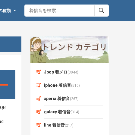
の種類
Jpop 着メロ
(3044)
iphone 着信音
(510)
xperia 着信音
(267)
galaxy 着信音
(314)
line 着信音
(217)