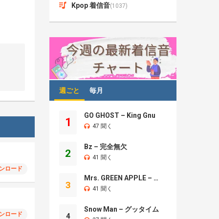
Kpop 着信音
(1037)
週ごと
毎月
GO GHOST – King Gnu
1
47 聞く
Bz – 完全無欠
2
41 聞く
ンロード
Mrs. GREEN APPLE – Brand New
3
41 聞く
Snow Man – グッタイム
ンロード
4