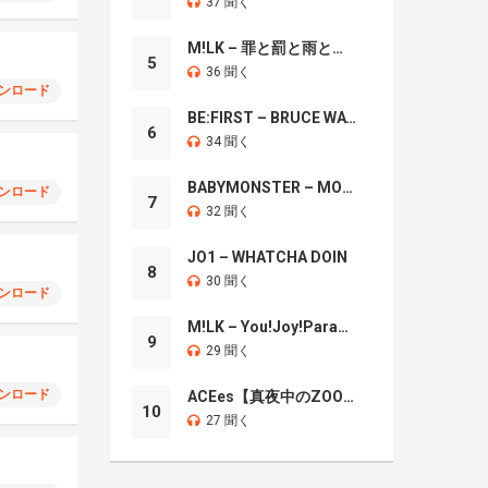
37 聞く
M!LK – 罪と罰と雨とキス
5
36 聞く
ンロード
BE:FIRST – BRUCE WAYNE
6
34 聞く
BABYMONSTER – MOON
ンロード
7
32 聞く
JO1 – WHATCHA DOIN
8
30 聞く
ンロード
M!LK – You!Joy!Parade!
9
29 聞く
ンロード
ACEes【真夜中のZOO】
10
27 聞く