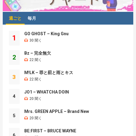
週ごと
毎月
GO GHOST – King Gnu
1
30 聞く
Bz – 完全無欠
2
22 聞く
M!LK – 罪と罰と雨とキス
3
22 聞く
JO1 – WHATCHA DOIN
4
20 聞く
Mrs. GREEN APPLE – Brand New
5
20 聞く
BE:FIRST – BRUCE WAYNE
6