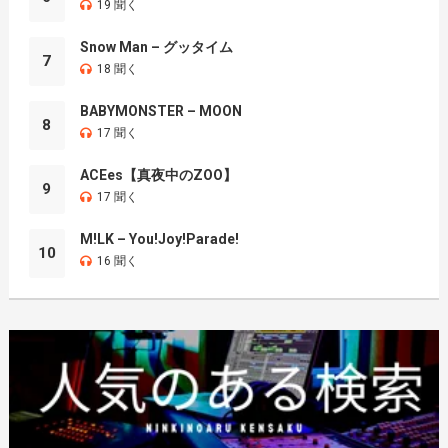
19 聞く
Snow Man – グッタイム
7
18 聞く
BABYMONSTER – MOON
8
17 聞く
ACEes【真夜中のZOO】
9
17 聞く
M!LK – You!Joy!Parade!
10
16 聞く