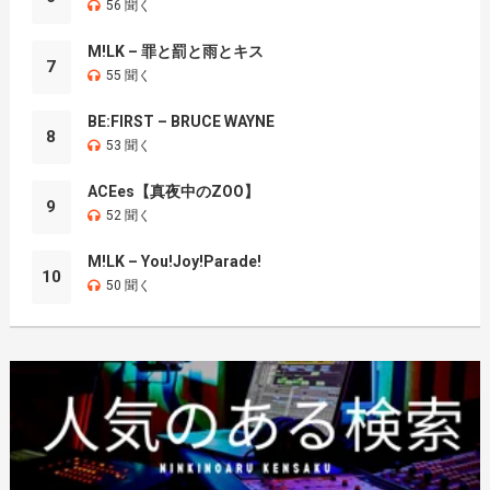
56 聞く
M!LK – 罪と罰と雨とキス
7
55 聞く
BE:FIRST – BRUCE WAYNE
8
53 聞く
ACEes【真夜中のZOO】
9
52 聞く
M!LK – You!Joy!Parade!
10
50 聞く