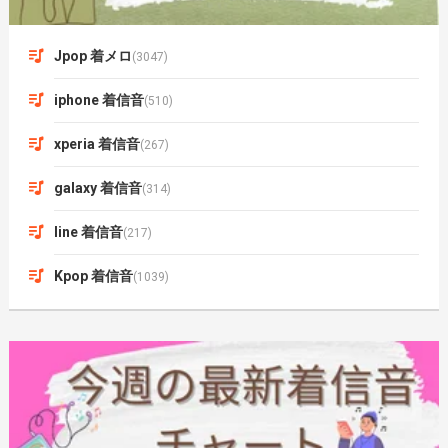
Jpop 着メロ
(3047)
iphone 着信音
(510)
xperia 着信音
(267)
galaxy 着信音
(314)
line 着信音
(217)
Kpop 着信音
(1039)