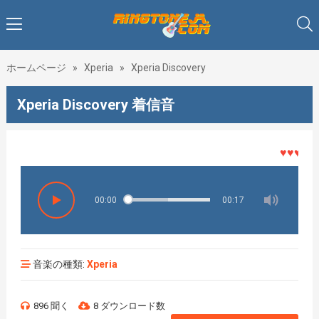
ホームページ
»
Xperia
»
Xperia Discovery
Xperia Discovery 着信音
♥♥♥着メロ
00:00
00:17
音楽の種類:
Xperia
896 聞く
8 ダウンロード数