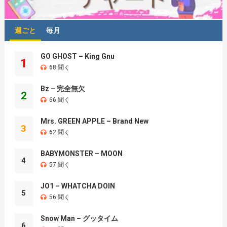
週ごと
毎月
GO GHOST – King Gnu
1
68 聞く
Bz – 完全無欠
2
66 聞く
Mrs. GREEN APPLE – Brand New
3
62 聞く
BABYMONSTER – MOON
4
57 聞く
JO1 – WHATCHA DOIN
5
56 聞く
Snow Man – グッタイム
6