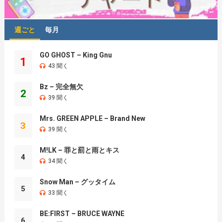
週ごと
毎月
GO GHOST – King Gnu
1
43 聞く
Bz – 完全無欠
2
39 聞く
Mrs. GREEN APPLE – Brand New
3
39 聞く
M!LK – 罪と罰と雨とキス
4
34 聞く
Snow Man – グッタイム
5
33 聞く
BE:FIRST – BRUCE WAYNE
6