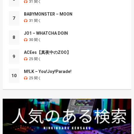
31 聞く
BABYMONSTER – MOON
7
31 聞く
JO1 – WHATCHA DOIN
8
30 聞く
ACEes【真夜中のZOO】
9
25 聞く
M!LK – You!Joy!Parade!
10
25 聞く