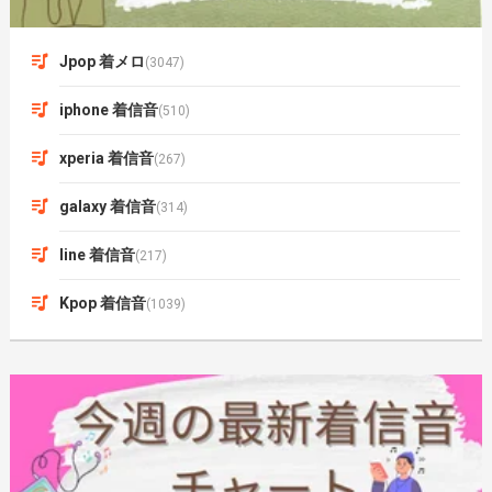
Jpop 着メロ
(3047)
iphone 着信音
(510)
xperia 着信音
(267)
galaxy 着信音
(314)
line 着信音
(217)
Kpop 着信音
(1039)