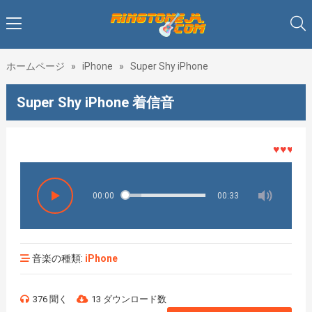
ホームページ
»
iPhone
»
Super Shy iPhone
Super Shy iPhone 着信音
♥♥♥着メ
00:00
00:33
音楽の種類:
iPhone
376 聞く
13 ダウンロード数