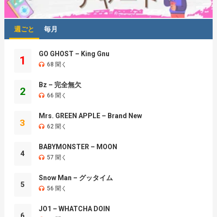
週ごと
毎月
GO GHOST – King Gnu
1
68 聞く
Bz – 完全無欠
2
66 聞く
Mrs. GREEN APPLE – Brand New
3
62 聞く
BABYMONSTER – MOON
4
57 聞く
Snow Man – グッタイム
5
56 聞く
JO1 – WHATCHA DOIN
6