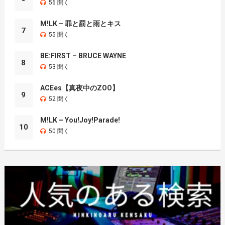
56 聞く
M!LK – 罪と罰と雨とキス
7
55 聞く
BE:FIRST – BRUCE WAYNE
8
53 聞く
ACEes【真夜中のZOO】
9
52 聞く
M!LK – You!Joy!Parade!
10
50 聞く