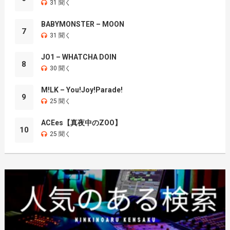
31 聞く
BABYMONSTER – MOON
7
31 聞く
JO1 – WHATCHA DOIN
8
30 聞く
M!LK – You!Joy!Parade!
9
25 聞く
ACEes【真夜中のZOO】
10
25 聞く