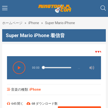
ホームページ
»
iPhone
»
Super Mario iPhone
Super Mario iPhone 着信音
♥♥♥着メ
00:00
…
音楽の種類:
iPhone
645 聞く
68 ダウンロード数