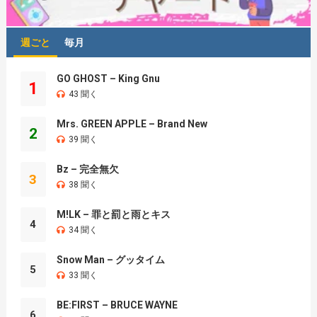
週ごと
毎月
GO GHOST – King Gnu
1
43 聞く
Mrs. GREEN APPLE – Brand New
2
39 聞く
Bz – 完全無欠
3
38 聞く
M!LK – 罪と罰と雨とキス
4
34 聞く
Snow Man – グッタイム
5
33 聞く
BE:FIRST – BRUCE WAYNE
6