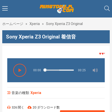
ホームページ
»
Xperia
»
Sony Xperia Z3 Original
Sony Xperia Z3 Original 着信音
♥♥♥着メ
00:00
00:25
音楽の種類:
Xperia
326 聞く
20 ダウンロード数