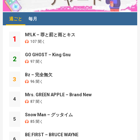
週ごと
毎月
M!LK – 罪と罰と雨とキス
1
107 聞く
GO GHOST – King Gnu
2
97 聞く
Bz – 完全無欠
3
96 聞く
Mrs. GREEN APPLE – Brand New
4
87 聞く
Snow Man – グッタイム
5
85 聞く
BE:FIRST – BRUCE WAYNE
6