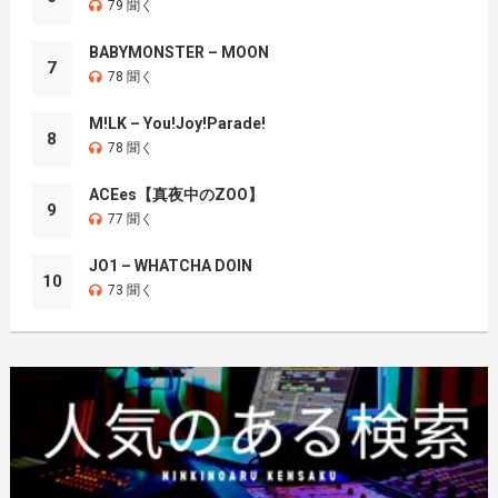
79 聞く
BABYMONSTER – MOON
7
78 聞く
M!LK – You!Joy!Parade!
8
78 聞く
ACEes【真夜中のZOO】
9
77 聞く
JO1 – WHATCHA DOIN
10
73 聞く