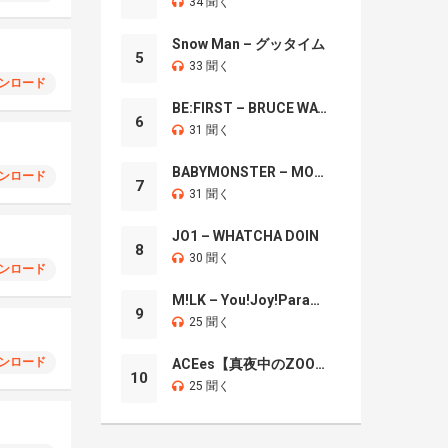
34 聞く
Snow Man – グッタイム
5
33 聞く
ンロード
BE:FIRST – BRUCE WAYNE
6
31 聞く
BABYMONSTER – MOON
ンロード
7
31 聞く
JO1 – WHATCHA DOIN
8
30 聞く
ンロード
M!LK – You!Joy!Parade!
9
25 聞く
ンロード
ACEes【真夜中のZOO】
10
25 聞く