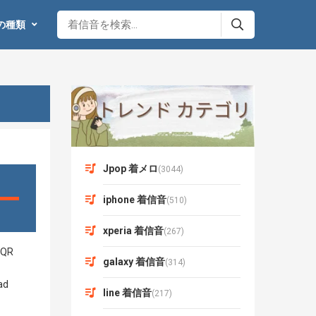
の種類
Jpop 着メロ
(3044)
iphone 着信音
(510)
xperia 着信音
(267)
galaxy 着信音
(314)
line 着信音
(217)