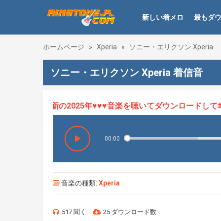
新しい着メロ
最もダ
ホームページ
»
Xperia
»
ソニー・エリクソン Xperia
ソニー・エリクソン Xperia 着信音
ロHOT、最新の2025年♥♥♥音楽を聴いてダウンロードして幸せ
00:00
音楽の種類:
Xperia
517 聞く
25 ダウンロード数