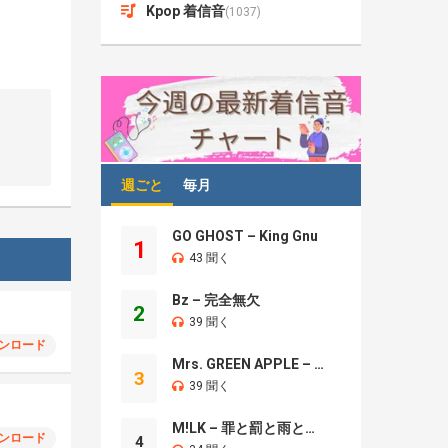
Kpop 着信音
(1037)
週ごと
毎月
GO GHOST – King Gnu
1
43 聞く
Bz – 完全無欠
2
39 聞く
ンロード
Mrs. GREEN APPLE – Brand New
3
39 聞く
M!LK – 罪と罰と雨とキス
ンロード
4