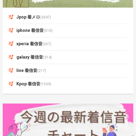
Jpop 着メロ
(3047)
iphone 着信音
(510)
xperia 着信音
(267)
galaxy 着信音
(314)
line 着信音
(217)
Kpop 着信音
(1039)