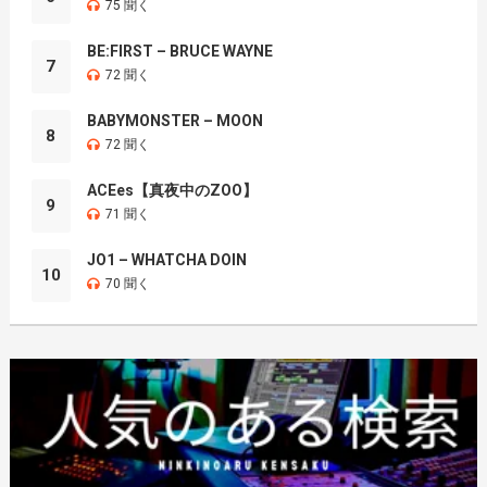
75 聞く
BE:FIRST – BRUCE WAYNE
7
72 聞く
BABYMONSTER – MOON
8
72 聞く
ACEes【真夜中のZOO】
9
71 聞く
JO1 – WHATCHA DOIN
10
70 聞く