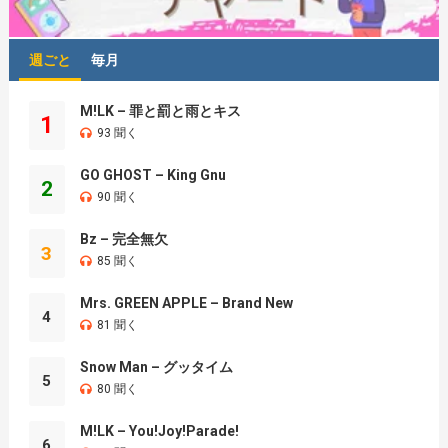
週ごと
毎月
M!LK – 罪と罰と雨とキス
1
93 聞く
GO GHOST – King Gnu
2
90 聞く
Bz – 完全無欠
3
85 聞く
Mrs. GREEN APPLE – Brand New
4
81 聞く
Snow Man – グッタイム
5
80 聞く
M!LK – You!Joy!Parade!
6