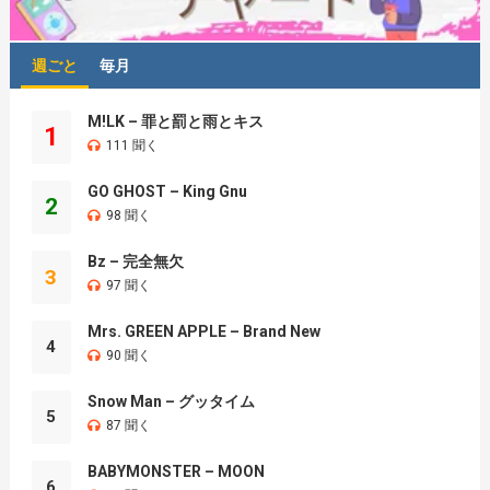
週ごと
毎月
M!LK – 罪と罰と雨とキス
1
111 聞く
GO GHOST – King Gnu
2
98 聞く
Bz – 完全無欠
3
97 聞く
Mrs. GREEN APPLE – Brand New
4
90 聞く
Snow Man – グッタイム
5
87 聞く
BABYMONSTER – MOON
6