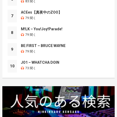
83 聞く
ACEes【真夜中のZOO】
7
79 聞く
M!LK – You!Joy!Parade!
8
79 聞く
BE:FIRST – BRUCE WAYNE
9
79 聞く
JO1 – WHATCHA DOIN
10
73 聞く