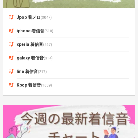
Jpop 着メロ
(3047)
iphone 着信音
(510)
xperia 着信音
(267)
galaxy 着信音
(314)
line 着信音
(217)
Kpop 着信音
(1039)