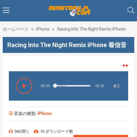
ホームページ
»
iPhone
»
Racing Into The Night Remix iPhone
Racing Into The Night Remix iPhone 着信音
♥♥♥着メ
00:00
00:41
音楽の種類:
iPhone
560 聞く
10 ダウンロード数