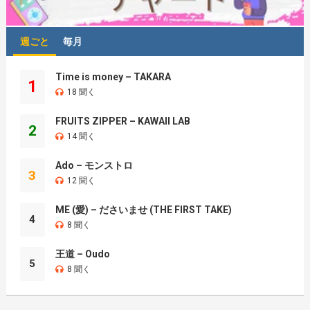
週ごと
毎月
Time is money – TAKARA
1
18 聞く
FRUITS ZIPPER – KAWAII LAB
2
14 聞く
Ado – モンストロ
3
12 聞く
ME (愛) – ださいませ (THE FIRST TAKE)
4
8 聞く
王道 – Oudo
5
8 聞く