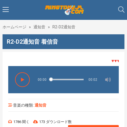
ホームページ
»
通知音
»
R2-D2通知音
R2-D2通知音 着信音
♥♥♥着メロ
00:00
00:02
音楽の種類:
通知音
1786 聞く
173 ダウンロード数