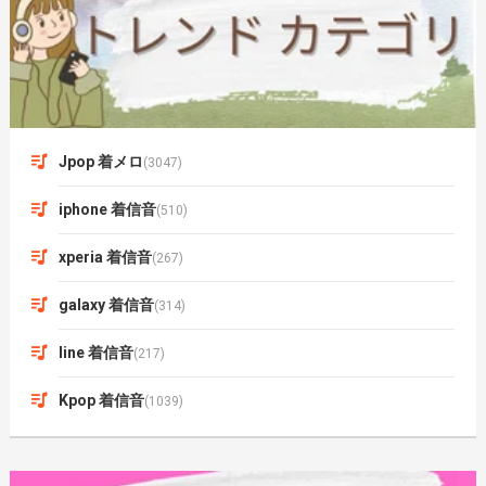
Jpop 着メロ
(3047)
iphone 着信音
(510)
xperia 着信音
(267)
galaxy 着信音
(314)
line 着信音
(217)
Kpop 着信音
(1039)