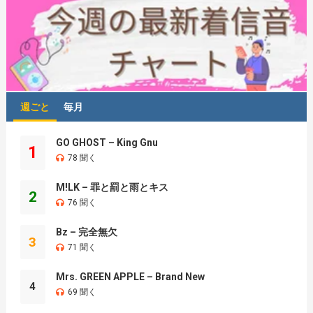
週ごと
毎月
GO GHOST – King Gnu
1
78 聞く
M!LK – 罪と罰と雨とキス
2
76 聞く
Bz – 完全無欠
3
71 聞く
Mrs. GREEN APPLE – Brand New
4
69 聞く