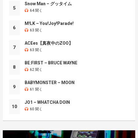
Snow Man – グッタイム
5
64 聞く
M!LK – You!Joy!Parade!
6
63 聞く
ACEes【真夜中のZOO】
7
63 聞く
BE:FIRST – BRUCE WAYNE
8
62 聞く
BABYMONSTER – MOON
9
61 聞く
JO1 – WHATCHA DOIN
10
60 聞く