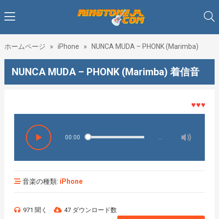
ホームページ
»
iPhone
»
NUNCA MUDA – PHONK (Marimba)
NUNCA MUDA – PHONK (Marimba) 着信音
♥♥♥着メロ
00:00
…
音楽の種類:
iPhone
971 聞く
47 ダウンロード数