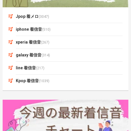
Jpop 着メロ
(3047)
iphone 着信音
(510)
xperia 着信音
(267)
galaxy 着信音
(314)
line 着信音
(217)
Kpop 着信音
(1039)