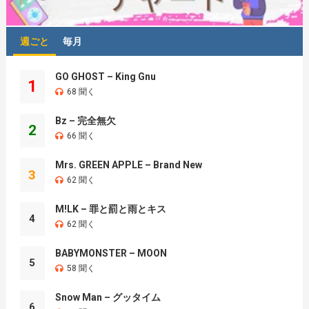
週ごと
毎月
GO GHOST – King Gnu
1
68 聞く
Bz – 完全無欠
2
66 聞く
Mrs. GREEN APPLE – Brand New
3
62 聞く
M!LK – 罪と罰と雨とキス
4
62 聞く
BABYMONSTER – MOON
5
58 聞く
Snow Man – グッタイム
6