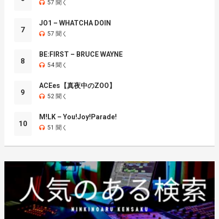
57 聞く
JO1 – WHATCHA DOIN
7
57 聞く
BE:FIRST – BRUCE WAYNE
8
54 聞く
ACEes【真夜中のZOO】
9
52 聞く
M!LK – You!Joy!Parade!
10
51 聞く