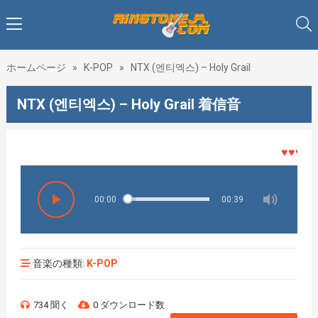
ホームページ
»
K-POP
»
NTX (엔티엑스) – Holy Grail
NTX (엔티엑스) – Holy Grail 着信音
♥♥♥着メ
00:00
00:39
音楽の種類:
K-POP
734 聞く
0 ダウンロード数