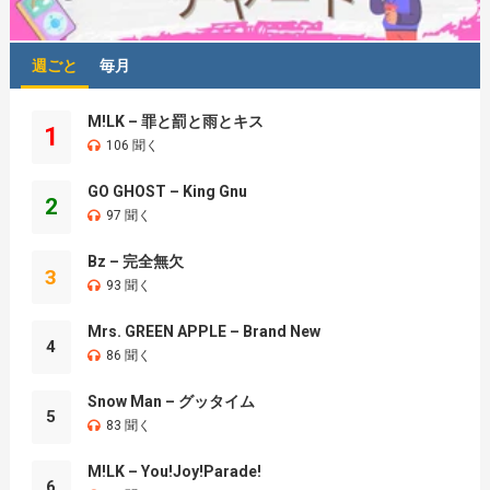
週ごと
毎月
M!LK – 罪と罰と雨とキス
1
106 聞く
GO GHOST – King Gnu
2
97 聞く
Bz – 完全無欠
3
93 聞く
Mrs. GREEN APPLE – Brand New
4
86 聞く
Snow Man – グッタイム
5
83 聞く
M!LK – You!Joy!Parade!
6