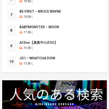
78 聞く
BE:FIRST – BRUCE WAYNE
7
78 聞く
BABYMONSTER – MOON
8
77 聞く
ACEes【真夜中のZOO】
9
76 聞く
JO1 – WHATCHA DOIN
10
73 聞く