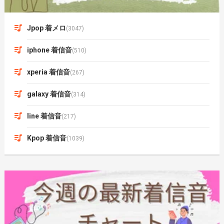
Jpop 着メロ
(3047)
iphone 着信音
(510)
xperia 着信音
(267)
galaxy 着信音
(314)
line 着信音
(217)
Kpop 着信音
(1039)