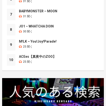
31 聞く
BABYMONSTER – MOON
7
31 聞く
JO1 – WHATCHA DOIN
8
30 聞く
M!LK – You!Joy!Parade!
9
25 聞く
ACEes【真夜中のZOO】
10
25 聞く