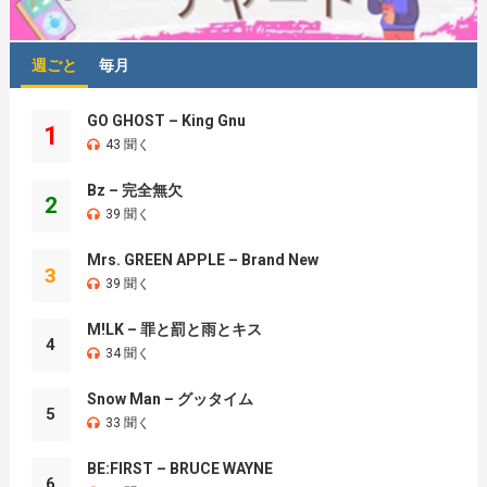
週ごと
毎月
GO GHOST – King Gnu
1
43 聞く
Bz – 完全無欠
2
39 聞く
Mrs. GREEN APPLE – Brand New
3
39 聞く
M!LK – 罪と罰と雨とキス
4
34 聞く
Snow Man – グッタイム
5
33 聞く
BE:FIRST – BRUCE WAYNE
6