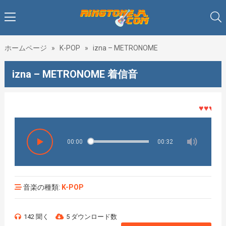
ホームページ
»
K-POP
»
izna – METRONOME
izna – METRONOME 着信音
♥♥♥着メロ
00:00
00:32
音楽の種類:
K-POP
142 聞く
5 ダウンロード数