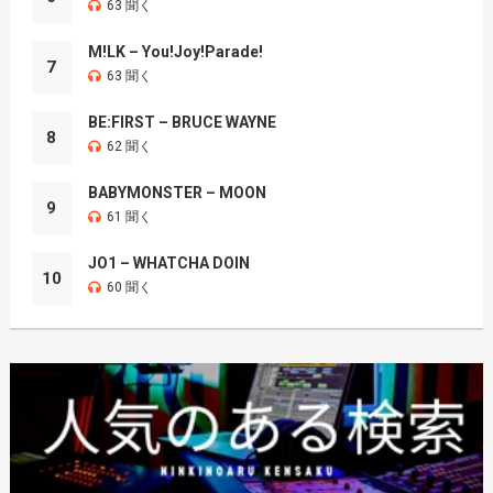
63 聞く
M!LK – You!Joy!Parade!
7
63 聞く
BE:FIRST – BRUCE WAYNE
8
62 聞く
BABYMONSTER – MOON
9
61 聞く
JO1 – WHATCHA DOIN
10
60 聞く