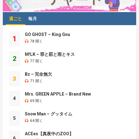
週ごと
毎月
GO GHOST – King Gnu
1
78 聞く
M!LK – 罪と罰と雨とキス
2
77 聞く
Bz – 完全無欠
3
71 聞く
Mrs. GREEN APPLE – Brand New
4
69 聞く
Snow Man – グッタイム
5
64 聞く
ACEes【真夜中のZOO】
6