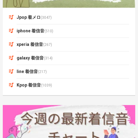
Jpop 着メロ
(3047)
iphone 着信音
(510)
xperia 着信音
(267)
galaxy 着信音
(314)
line 着信音
(217)
Kpop 着信音
(1039)