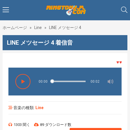
ホームページ
»
Line
»
LINE メツセージ 4
LINE メツセージ 4 着信音
♥♥♥着
00:00
00:02
音楽の種類:
Line
1303 聞く
89 ダウンロード数