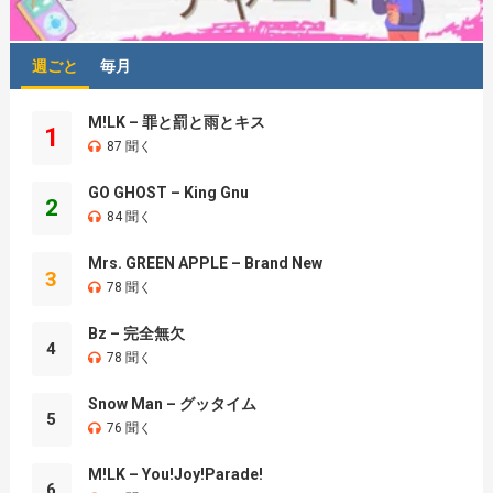
週ごと
毎月
M!LK – 罪と罰と雨とキス
1
87 聞く
GO GHOST – King Gnu
2
84 聞く
Mrs. GREEN APPLE – Brand New
3
78 聞く
Bz – 完全無欠
4
78 聞く
Snow Man – グッタイム
5
76 聞く
M!LK – You!Joy!Parade!
6