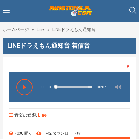
ホームページ
»
Line
»
LINEドラえもん通知音
LINEドラえもん通知音 着信音
♥♥♥着メ
00:00
00:07
音楽の種類:
Line
4030 聞く
1742 ダウンロード数