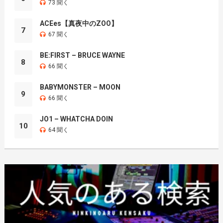
73 聞く
ACEes【真夜中のZOO】
7
67 聞く
BE:FIRST – BRUCE WAYNE
8
66 聞く
BABYMONSTER – MOON
9
66 聞く
JO1 – WHATCHA DOIN
10
64 聞く