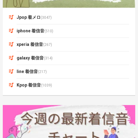
Jpop 着メロ
(3047)
iphone 着信音
(510)
xperia 着信音
(267)
galaxy 着信音
(314)
line 着信音
(217)
Kpop 着信音
(1039)