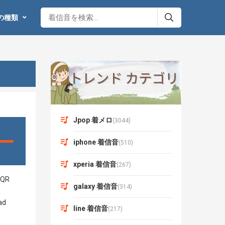
の種類
Jpop 着メロ
(3044)
iphone 着信音
(510)
xperia 着信音
(267)
galaxy 着信音
(314)
line 着信音
(217)