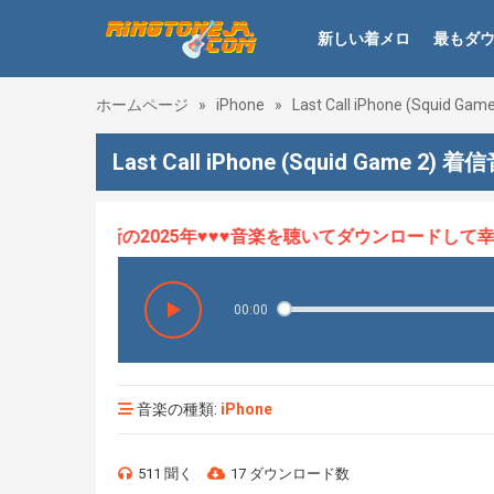
新しい着メロ
最もダ
ホームページ
»
iPhone
»
Last Call iPhone (Squid Game
Last Call iPhone (Squid Game 2) 着
ロHOT、最新の2025年♥♥♥音楽を聴いてダウンロードして幸せ
00:00
音楽の種類:
iPhone
511 聞く
17 ダウンロード数