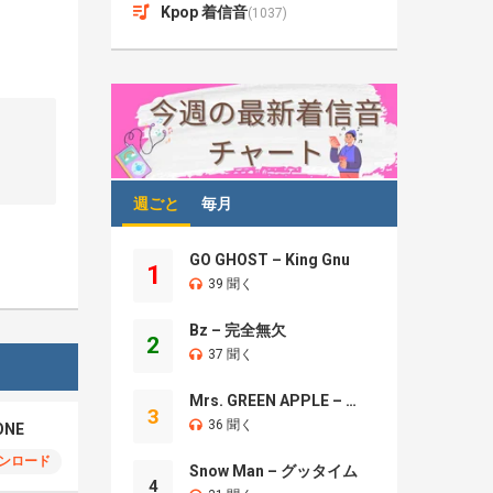
Kpop 着信音
(1037)
週ごと
毎月
GO GHOST – King Gnu
1
39 聞く
Bz – 完全無欠
2
37 聞く
Mrs. GREEN APPLE – Brand New
3
36 聞く
ONE
ンロード
Snow Man – グッタイム
4