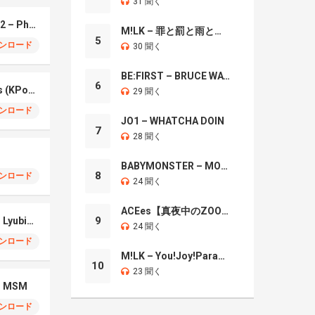
31 聞く
Montagem Santa Fe 2 – Phonk (iPhone)
M!LK – 罪と罰と雨とキス
5
ンロード
30 聞く
BE:FIRST – BRUCE WAYNE
6
Your Idol – Saja Boys (KPop Demon Hunters iPhone)
29 聞く
ンロード
JO1 – WHATCHA DOIN
7
28 聞く
BABYMONSTER – MOON
8
ンロード
24 聞く
ACEes【真夜中のZOO】
9
iPhone 17 Pro Max – Lyubimka
24 聞く
ンロード
M!LK – You!Joy!Parade!
10
23 聞く
 – MSM
ンロード