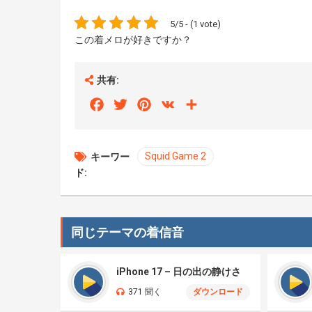
5/5 - (1 vote)
この着メロが好きですか？
共有:
Facebook
Twitter
Pinterest
VK
Share
Squid Game 2
キーワー
ド:
同じテーマの着信音
iPhone 17 – 日の出の静けさ
371 聞く
ダウンロード