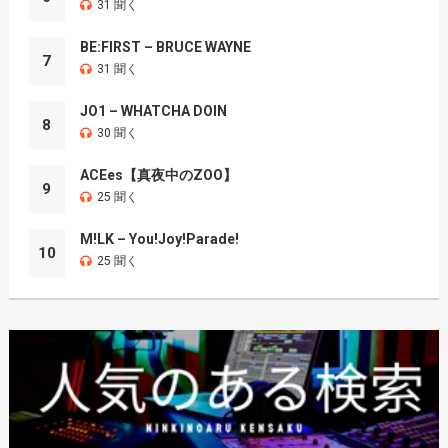
31 聞く
BE:FIRST – BRUCE WAYNE
7
31 聞く
JO1 – WHATCHA DOIN
8
30 聞く
ACEes【真夜中のZOO】
9
25 聞く
M!LK – You!Joy!Parade!
10
25 聞く