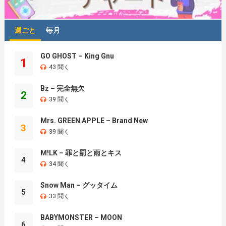
週ごと
毎月
GO GHOST – King Gnu
1
43 聞く
Bz – 完全無欠
2
39 聞く
Mrs. GREEN APPLE – Brand New
3
39 聞く
M!LK – 罪と罰と雨とキス
4
34 聞く
Snow Man – グッタイム
5
33 聞く
BABYMONSTER – MOON
6