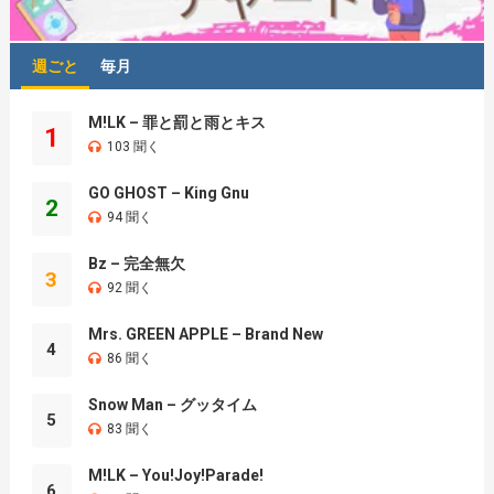
週ごと
毎月
M!LK – 罪と罰と雨とキス
1
103 聞く
GO GHOST – King Gnu
2
94 聞く
Bz – 完全無欠
3
92 聞く
Mrs. GREEN APPLE – Brand New
4
86 聞く
Snow Man – グッタイム
5
83 聞く
M!LK – You!Joy!Parade!
6