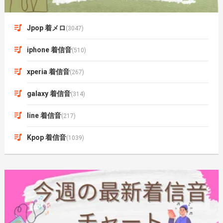
Jpop 着メロ
(3047)
iphone 着信音
(510)
xperia 着信音
(267)
galaxy 着信音
(314)
line 着信音
(217)
Kpop 着信音
(1039)