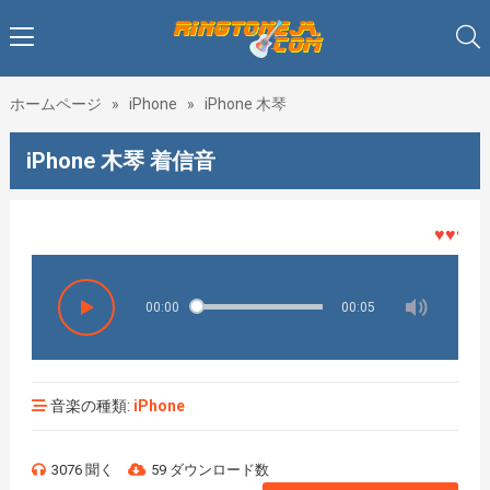
ホームページ
»
iPhone
»
iPhone 木琴
iPhone 木琴 着信音
♥♥♥着メ
00:00
00:05
音楽の種類:
iPhone
3076 聞く
59 ダウンロード数