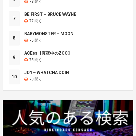
78 聞く
BE:FIRST – BRUCE WAYNE
7
77 聞く
BABYMONSTER – MOON
8
75 聞く
ACEes【真夜中のZOO】
9
75 聞く
JO1 – WHATCHA DOIN
10
73 聞く