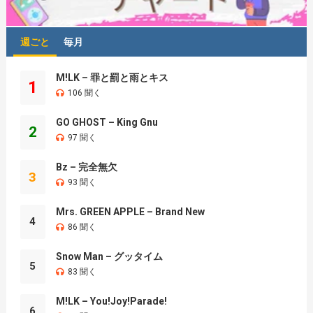
週ごと
毎月
M!LK – 罪と罰と雨とキス
1
106 聞く
GO GHOST – King Gnu
2
97 聞く
Bz – 完全無欠
3
93 聞く
Mrs. GREEN APPLE – Brand New
4
86 聞く
Snow Man – グッタイム
5
83 聞く
M!LK – You!Joy!Parade!
6