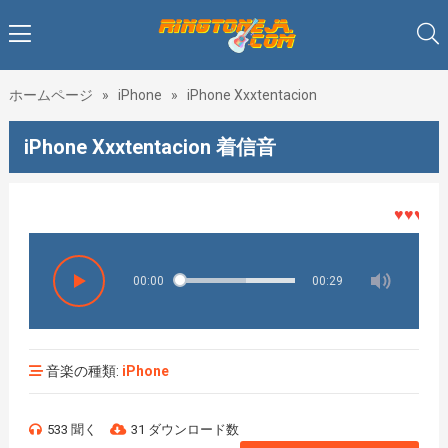
ホームページ
»
iPhone
»
iPhone Xxxtentacion
iPhone Xxxtentacion 着信音
♥♥♥着メロ
00:00
00:29
音楽の種類:
iPhone
533 聞く
31 ダウンロード数