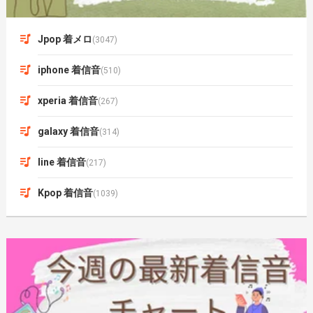
Jpop 着メロ
(3047)
iphone 着信音
(510)
xperia 着信音
(267)
galaxy 着信音
(314)
line 着信音
(217)
Kpop 着信音
(1039)