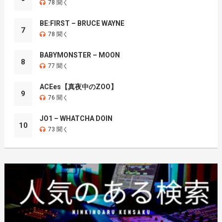
78 聞く
BE:FIRST – BRUCE WAYNE
7
78 聞く
BABYMONSTER – MOON
8
77 聞く
ACEes【真夜中のZOO】
9
76 聞く
JO1 – WHATCHA DOIN
10
73 聞く